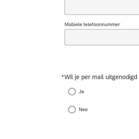
Mobiele telefoonnummer
*
Wil je per mail uitgenodig
Required
Ja
Nee